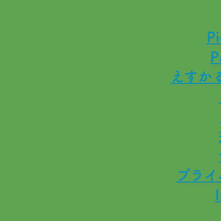
Pi
P
えすか
プライ