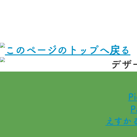
Pi
P
えすか